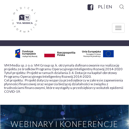
Przejdź
PL
EN
do
SZUK
Facebook
SOCIAL
treści
MENU
Toggl
navig
VM Media sp. z o.o. VM Group sp. k. otrzymała dofinansowanie na realizację
projektu ze środków Programu Operacyjnego Inteligentny Rozwój 2014-2020
Tytuł projektu: Projekt w ramach działania 3.4. Dotacje na kapitał obrotowy
Programu Operacyjnego Inteligentny Rozwój 2014-2020.
Cel projektu: Projekt dotyczy wsparcia przedsiębiorcy w zakresie zapewnienia
płynności finansowej oraz wsparcia bieżącej działalności w związku z
trudnościami finansowymi, które wystąpiły u przedsiębiorcy wskutek epidemii
COVID-19.
WEBINARY I KONFERENCJE