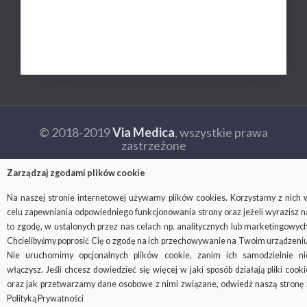
Ochrona danych osobowych
Kontakt
© 2018-2019
Via Medica
, wszystkie prawa
zastrzeżone
Ważne: strona viamedica.pl wykorzystuje pliki cookies.
Zarządzaj zgodami plików cookie
Czym są i do czego służą pliki cookies, możesz się dowiedzieć na
stronie
Na naszej stronie internetowej używamy plików cookies. Korzystamy z nich 
http://wszystkoociasteczkach.pl/
celu zapewniania odpowiedniego funkcjonowania strony oraz jeżeli wyrazisz n
to zgodę, w ustalonych przez nas celach np. analitycznych lub marketingowych
Facebook
SOCIAL
Chcielibyśmy poprosić Cię o zgodę na ich przechowywanie na Twoim urządzeniu
MENU
Nie uruchomimy opcjonalnych plików cookie, zanim ich samodzielnie ni
włączysz. Jeśli chcesz dowiedzieć się więcej w jaki sposób działają pliki cooki
oraz jak przetwarzamy dane osobowe z nimi związane, odwiedź naszą stronę 
Polityką Prywatności