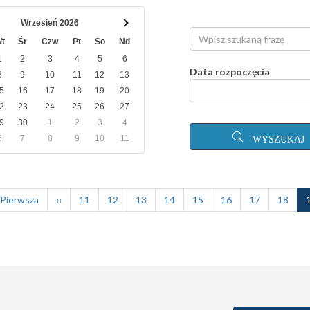
Wrzesień 2026
t
Śr
Czw
Pt
So
Nd
1
2
3
4
5
6
Data rozpoczęcia
8
9
10
11
12
13
5
16
17
18
19
20
2
23
24
25
26
27
9
30
1
2
3
4
6
7
8
9
10
11
WYSZUKAJ
ierwsza
 Pierwsza
Poprzednia
‹‹
Page
11
Page
12
Page
13
Page
14
Page
15
Page
16
Page
17
Page
18
trona
strona