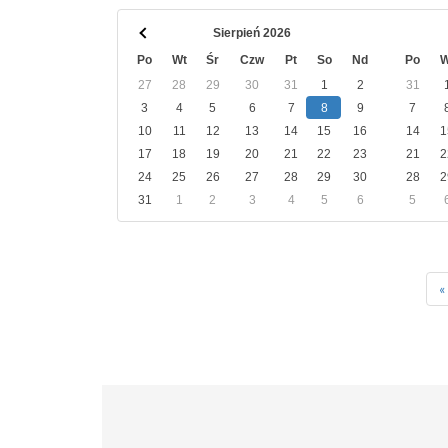
Sierpień 2026
Po
Wt
Śr
Czw
Pt
So
Nd
Po
W
27
28
29
30
31
1
2
31
3
4
5
6
7
8
9
7
10
11
12
13
14
15
16
14
1
17
18
19
20
21
22
23
21
2
24
25
26
27
28
29
30
28
2
31
1
2
3
4
5
6
5
Stronicowanie
P
«
s