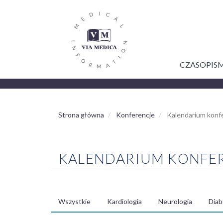
GŁÓWNA
Przejdź
do
NAWIGACJA
treści
CZASOPIS
Strona główna
Konferencje
Kalendarium konfe
KALENDARIUM KONFE
Wszystkie
Kardiologia
Neurologia
Diab
MENU
SPECJALIZACJE