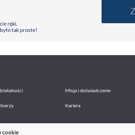
ie ręki.
 było tak proste!
ziałalności
Misja i doświadczenie
rtnerzy
Kariera
w cookie