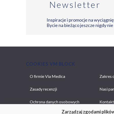
Newsletter
Inspiracje i promocje na wyciągnięc
Bycie na bieżąco jeszcze nigdy nie
COOKIES VM BLOCK
O firmie Via Medica
Zakres d
MAIN
NAVIGATION
Zasady recenzji
Nasi pa
Ochrona danych osobowych
Kontakt
Zarządzaj zgodami plikó