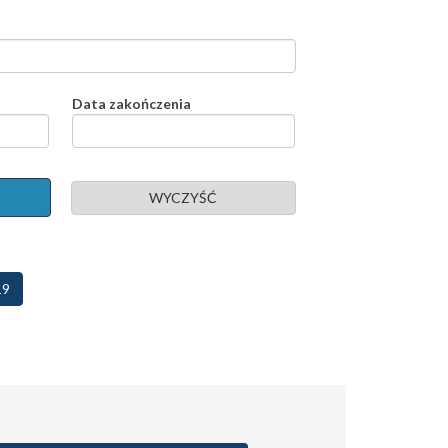
Data zakończenia
WYCZYŚĆ
Bieżąca
19
strona