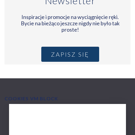
Newsletter
Inspiracje i promocje na wyciągnięcie ręki.
Bycie na bieżąco jeszcze nigdy nie było tak
proste!
ZAPISZ SIĘ
COOKIES VM BLOCK
MAIN
O firmie Via Medica
NAVIGATION
Zakres działalności