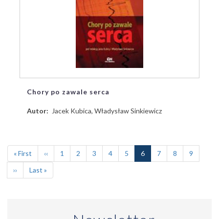
Chory po zawale serca
Autor
Jacek Kubica, Władysław Sinkiewicz
Stronicowanie
Pierwsza
« First
Poprzednia
‹‹
Page
1
Page
2
Page
3
Page
4
Page
5
Bieżąca
6
Page
7
Page
8
Page
9
strona
strona
strona
Następna
››
Ostatnia
Last »
strona
strona