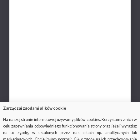
Misja i doświadczenie
Polityka wydawnicza
Zasady recenzji
Nasi partnerzy
Kariera
Polityka prywatności
Ochrona danych osobowych
Kontakt
Zarządzaj zgodami plików cookie
Na naszej stronie internetowej używamy plików cookies. Korzystamy z nich w
celu zapewniania odpowiedniego funkcjonowania strony oraz jeżeli wyrazisz
© 2018-2019
Via Medica
, wszystkie prawa
na to zgodę, w ustalonych przez nas celach np. analitycznych lub
zastrzeżone
marketingowych. Chcielibyśmy poprosić Cię o zgodę na ich przechowywanie