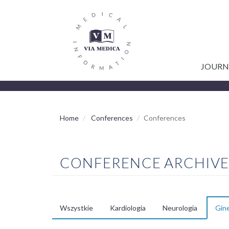
GŁÓWNA
Skip
to
NAWIGACJA
main
content
JOURN
Home
Conferences
Conferences
CONFERENCE ARCHIV
Wszystkie
Kardiologia
Neurologia
Gine
MENU
SPECJALIZACJE