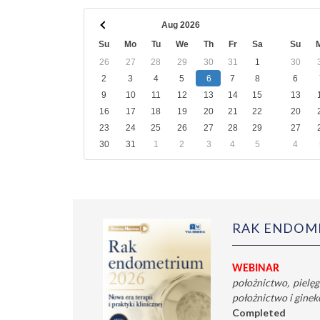
ARCHWIUM
Aug 2026
Su
Mo
Tu
We
Th
Fr
Sa
Su
26
27
28
29
30
31
1
30
2
3
4
5
6
7
8
6
9
10
11
12
13
14
15
13
16
17
18
19
20
21
22
20
23
24
25
26
27
28
29
27
30
31
1
2
3
4
5
4
RAK ENDOME
WEBINAR
położnictwo
pielęg
położnictwo i ginek
Completed