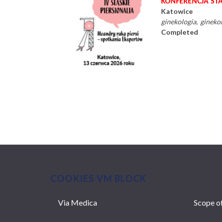
KONFERENCJA ST
Katowice
ginekologia
gineko
Completed
Pagination
COOKIES VM BLOCK
Via Medica
Scope of
MAIN
NAVIGATION