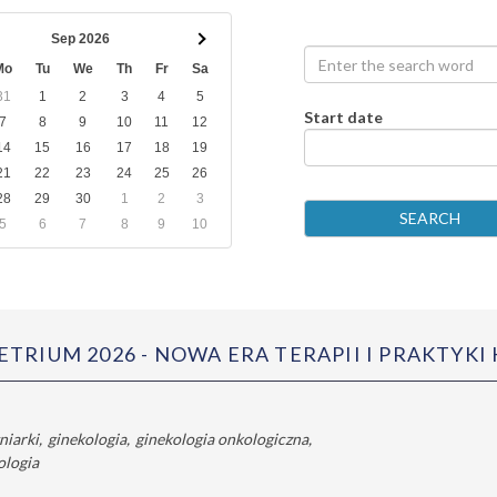
Sep 2026
Mo
Tu
We
Th
Fr
Sa
31
1
2
3
4
5
Start date
7
8
9
10
11
12
14
15
16
17
18
19
21
22
23
24
25
26
28
29
30
1
2
3
SEARCH
5
6
7
8
9
10
TRIUM 2026 - NOWA ERA TERAPII I PRAKTYKI
niarki
ginekologia
ginekologia onkologiczna
ologia