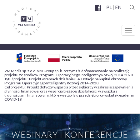
Przejdź
PL
EN
do
SZUK
Facebook
SOCIAL
treści
MENU
Toggl
navig
VM Media sp. z o.o. VM Group sp. k. otrzymała dofinansowanie na realizację
projektu ze środków Programu Operacyjnego Inteligentny Rozwój 2014-2020
Tytuł projektu: Projekt w ramach działania 3.4. Dotacje na kapitał obrotowy
Programu Operacyjnego Inteligentny Rozwój 2014-2020.
Cel projektu: Projekt dotyczy wsparcia przedsiębiorcy w zakresie zapewnienia
płynności finansowej oraz wsparcia bieżącej działalności w związku z
trudnościami finansowymi, które wystąpiły u przedsiębiorcy wskutek epidemii
COVID-19.
WEBINARY I KONFERENCJE