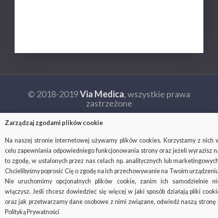
Ochrona danych osobowych
Kontakt
© 2018-2019
Via Medica
, wszystkie prawa
zastrzeżone
Ważne: strona viamedica.pl wykorzystuje pliki cookies.
Zarządzaj zgodami plików cookie
Czym są i do czego służą pliki cookies, możesz się dowiedzieć na
stronie
Na naszej stronie internetowej używamy plików cookies. Korzystamy z nich 
http://wszystkoociasteczkach.pl/
celu zapewniania odpowiedniego funkcjonowania strony oraz jeżeli wyrazisz n
to zgodę, w ustalonych przez nas celach np. analitycznych lub marketingowych
Facebook
SOCIAL
Chcielibyśmy poprosić Cię o zgodę na ich przechowywanie na Twoim urządzeniu
MENU
Nie uruchomimy opcjonalnych plików cookie, zanim ich samodzielnie ni
włączysz. Jeśli chcesz dowiedzieć się więcej w jaki sposób działają pliki cooki
oraz jak przetwarzamy dane osobowe z nimi związane, odwiedź naszą stronę 
Polityką Prywatności