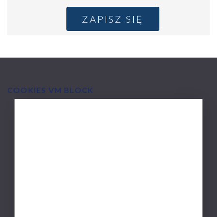
ZAPISZ SIĘ
COOKIES VM BLOCK
MAIN
O firmie Via Medica
NAVIGATION
Zakres działalności
Misja i doświadczenie
Polityka wydawnicza
Zasady recenzji
Nasi partnerzy