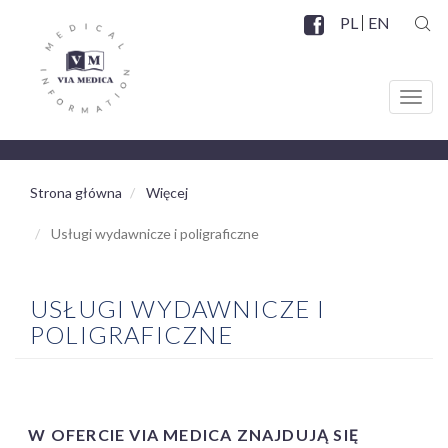
Przejdź
PL
EN
do
SZUK
Facebook
SOCIAL
treści
MENU
Toggl
navig
Strona główna
Więcej
Usługi wydawnicze i poligraficzne
USŁUGI WYDAWNICZE I
POLIGRAFICZNE
W OFERCIE VIA MEDICA ZNAJDUJĄ SIĘ