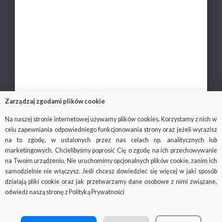
Kariera
Polityka prywatności
Ochrona danych osobowych
Kontakt
Zarządzaj zgodami plików cookie
Na naszej stronie internetowej używamy plików cookies. Korzystamy z nich w
celu zapewniania odpowiedniego funkcjonowania strony oraz jeżeli wyrazisz
© 2018-2019
Via Medica
, wszystkie prawa
na to zgodę, w ustalonych przez nas celach np. analitycznych lub
zastrzeżone
marketingowych. Chcielibyśmy poprosić Cię o zgodę na ich przechowywanie
na Twoim urządzeniu. Nie uruchomimy opcjonalnych plików cookie, zanim ich
Ważne: strona viamedica.pl wykorzystuje pliki cookies.
samodzielnie nie włączysz. Jeśli chcesz dowiedzieć się więcej w jaki sposób
Czym są i do czego służą pliki cookies, możesz się dowiedzieć na
działają pliki cookie oraz jak przetwarzamy dane osobowe z nimi związane,
stronie
odwiedź naszą stronę z Polityką Prywatności
http://wszystkoociasteczkach.pl/
Facebook
SOCIAL