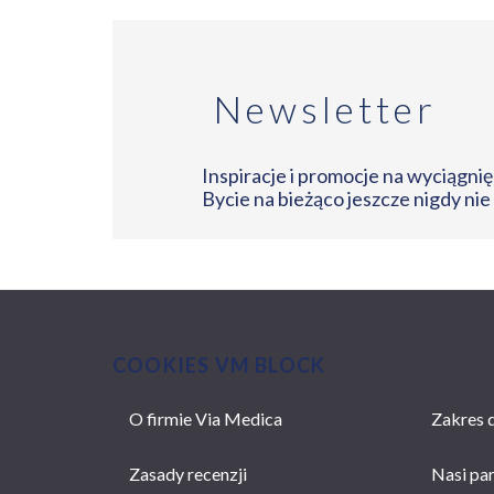
Newsletter
Inspiracje i promocje na wyciągnięc
Bycie na bieżąco jeszcze nigdy nie
COOKIES VM BLOCK
O firmie Via Medica
Zakres d
MAIN
NAVIGATION
Zasady recenzji
Nasi pa