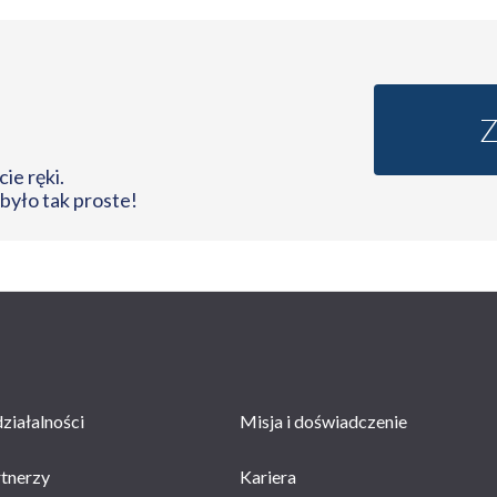
ie ręki.
 było tak proste!
ziałalności
Misja i doświadczenie
rtnerzy
Kariera