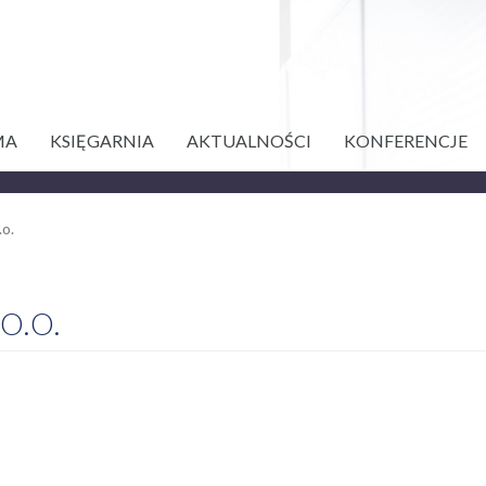
MA
KSIĘGARNIA
AKTUALNOŚCI
KONFERENCJE
o.
O.O.