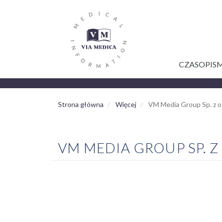
GŁÓWNA
Przejdź
do
NAWIGACJA
treści
CZASOPIS
Strona główna
Więcej
VM Media Group Sp. z o.
VM MEDIA GROUP SP. Z 