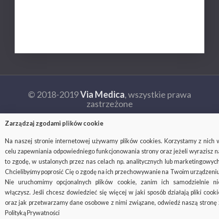
Ochrona danych osobowych
Kontakt
© 2018-2019
Via Medica
, wszystkie prawa
zastrzeżone
Ważne: strona viamedica.pl wykorzystuje pliki cookies.
Zarządzaj zgodami plików cookie
Czym są i do czego służą pliki cookies, możesz się dowiedzieć na
stronie
Na naszej stronie internetowej używamy plików cookies. Korzystamy z nich 
http://wszystkoociasteczkach.pl/
celu zapewniania odpowiedniego funkcjonowania strony oraz jeżeli wyrazisz n
to zgodę, w ustalonych przez nas celach np. analitycznych lub marketingowych
Facebook
SOCIAL
Chcielibyśmy poprosić Cię o zgodę na ich przechowywanie na Twoim urządzeniu
MENU
Nie uruchomimy opcjonalnych plików cookie, zanim ich samodzielnie ni
włączysz. Jeśli chcesz dowiedzieć się więcej w jaki sposób działają pliki cooki
oraz jak przetwarzamy dane osobowe z nimi związane, odwiedź naszą stronę 
Polityką Prywatności