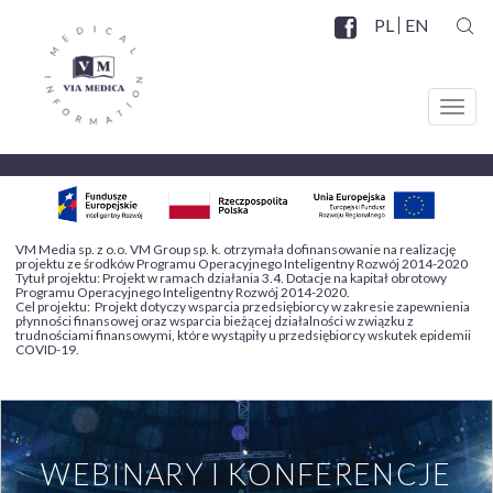
Przejdź
PL
EN
do
SZUK
Facebook
SOCIAL
treści
MENU
Toggl
navig
VM Media sp. z o.o. VM Group sp. k. otrzymała dofinansowanie na realizację
projektu ze środków Programu Operacyjnego Inteligentny Rozwój 2014-2020
Tytuł projektu: Projekt w ramach działania 3.4. Dotacje na kapitał obrotowy
Programu Operacyjnego Inteligentny Rozwój 2014-2020.
Cel projektu: Projekt dotyczy wsparcia przedsiębiorcy w zakresie zapewnienia
płynności finansowej oraz wsparcia bieżącej działalności w związku z
trudnościami finansowymi, które wystąpiły u przedsiębiorcy wskutek epidemii
COVID-19.
WEBINARY I KONFERENCJE