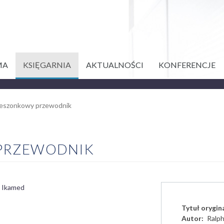
MA
KSIĘGARNIA
AKTUALNOŚCI
KONFERENCJE
eszonkowy przewodnik
 PRZEWODNIK
i Ikamed
Tytuł orygin
Autor
Ralph