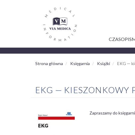
GŁÓWNA
Przejdź
do
NAWIGACJA
treści
CZASOPIS
Strona główna
Księgarnia
Książki
EKG — ki
EKG — KIESZONKOWY
Zapraszamy do księgarn