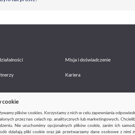
ziałalności
Misja i doświadczenie
rtnerzy
Kariera
w cookie
używamy plików cookies. Korzystamy z nich w celu zapewniania odpowied
stalonych przez nas celach np. analitycznych lub marketingowych. Chcieli
© 2018-2019
Via Medica
, wszystkie prawa zastrzeżone
eniu. Nie uruchomimy opcjonalnych plików cookie, zanim ich samodzie
Ważne: strona viamedica.pl wykorzystuje pliki cookies.
osób działają pliki cookie oraz jak przetwarzamy dane osobowe z nimi 