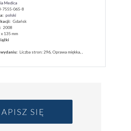
ia Medica
3-7555-065-8
ia
polski
kacji
Gdańsk
2008
 x 135 mm
iążki
 wydaniu
Liczba stron: 296, Oprawa miękka, ,
ZAPISZ SIĘ