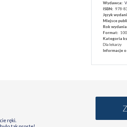
Wydawca
V
ISBN
978-8
Język wydan
Miejsce publi
Rok wydania
Format
100
Kategoria ks
Dla lekarzy
Informacje o
ie ręki.
 było tak proste!