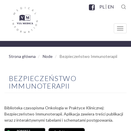
Przejdź
PL
EN
do
SZUK
Facebook
SOCIAL
treści
MENU
Toggl
navig
Strona główna
Node
Bezpieczeństwo Immunoterapii
BEZPIECZEŃSTWO
IMMUNOTERAPII
Biblioteka czasopisma Onkologia w Praktyce Klinicznej:
Bezpieczeństwo Immunoterapii. Aplikacja zawiera treści publikacji
wraz z interaktywnymi tabelami i schematami postępowania.