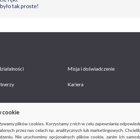
 było tak proste!
ziałalności
Misja i doświadczenie
rtnerzy
Kariera
w cookie
używamy plików cookies. Korzystamy z nich w celu zapewniania odpowied
stalonych przez nas celach np. analitycznych lub marketingowych. Chcieli
© 2018-2019
Via Medica
, wszystkie prawa zastrzeżone
eniu. Nie uruchomimy opcjonalnych plików cookie, zanim ich samodzie