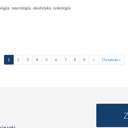
logia
neurologia
okulistyka
onkologia
Bieżąca
1
Page
2
Page
3
Page
4
Page
5
Page
6
Page
7
Page
8
Page
9
Następna
››
Ostatnia
Ostatnia »
strona
strona
strona
ie ręki.