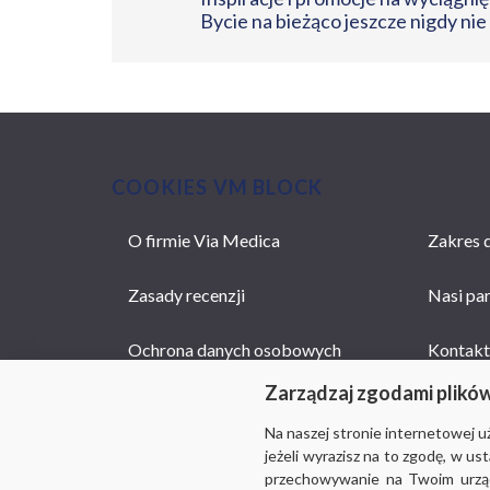
Bycie na bieżąco jeszcze nigdy nie
COOKIES VM BLOCK
O firmie Via Medica
Zakres d
MAIN
NAVIGATION
Zasady recenzji
Nasi pa
Ochrona danych osobowych
Kontakt
Zarządzaj zgodami plikó
Na naszej stronie internetowej 
jeżeli wyrazisz na to zgodę, w u
przechowywanie na Twoim urządz