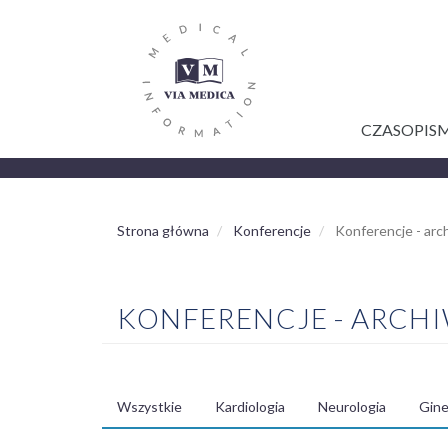
GŁÓWNA
Przejdź
do
NAWIGACJA
treści
CZASOPIS
Strona główna
Konferencje
Konferencje - ar
KONFERENCJE - ARCH
Wszystkie
Kardiologia
Neurologia
Gine
MENU
SPECJALIZACJE