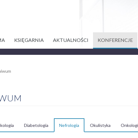
MA
KSIĘGARNIA
AKTUALNOŚCI
KONFERENCJE
chiwum
IWUM
kologia
Diabetologia
Nefrologia
Okulistyka
Onkolog