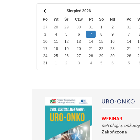
ARCHWIUM
Sierpień 2026
Po
Wt
Śr
Czw
Pt
So
Nd
Po
W
27
28
29
30
31
1
2
31
3
4
5
6
7
8
9
7
10
11
12
13
14
15
16
14
1
17
18
19
20
21
22
23
21
2
24
25
26
27
28
29
30
28
2
31
1
2
3
4
5
6
5
URO-ONKO
WEBINAR
nefrologia
onkolog
Zakończona