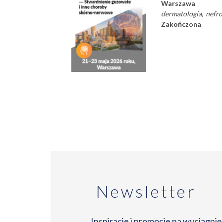
Warszawa
dermatologia
nefro
Zakończona
Stronicowanie
Newsletter
Inspiracje i promocje na wyciągnięc