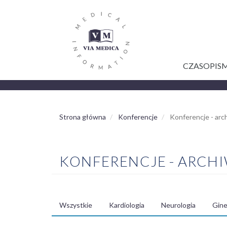
GŁÓWNA
Przejdź
do
NAWIGACJA
treści
CZASOPIS
Strona główna
Konferencje
Konferencje - ar
KONFERENCJE - ARCH
Wszystkie
Kardiologia
Neurologia
Gine
MENU
SPECJALIZACJE