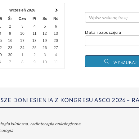
Wrzesień 2026
t
Śr
Czw
Pt
So
Nd
1
2
3
4
5
6
Data rozpoczęcia
8
9
10
11
12
13
5
16
17
18
19
20
2
23
24
25
26
27
9
30
1
2
3
4
6
7
8
9
10
11
WYSZUKAJ
SZE DONIESIENIA Z KONGRESU ASCO 2026 – R
logia kliniczna
radioterapia onkologiczna
ologia