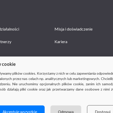
ziałalności
Misja i doświadczenie
rtnerzy
Kariera
w cookie
używamy plików cookies. Korzystamy z nich w celu zapewniania odpowied
stalonych przez nas celach np. analitycznych lub marketingowych. Chcieli
© 2018-2019
Via Medica
, wszystkie prawa zastrzeżone
eniu. Nie uruchomimy opcjonalnych plików cookie, zanim ich samodzie
Ważne: strona viamedica.pl wykorzystuje pliki cookies.
osób działają pliki cookie oraz jak przetwarzamy dane osobowe z nimi 
Czym są i do czego służą pliki cookies, możesz się dowiedzieć na stronie
http://wszystkoociasteczkach.pl/
Facebook
SOCIAL
Akceptuję wszystkie
Odmowa
Dostosuj