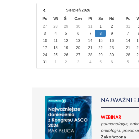
ARCHWIUM
Sierpień 2026
Po
Wt
Śr
Czw
Pt
So
Nd
Po
W
27
28
29
30
31
1
2
31
3
4
5
6
7
8
9
7
10
11
12
13
14
15
16
14
1
17
18
19
20
21
22
23
21
2
24
25
26
27
28
29
30
28
2
31
1
2
3
4
5
6
5
NAJWAŻNIEJ
WEBINAR
pulmonologia
onko
onkologia
pneumon
Zakończona