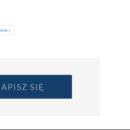
tnia
tnia »
na
ZAPISZ SIĘ