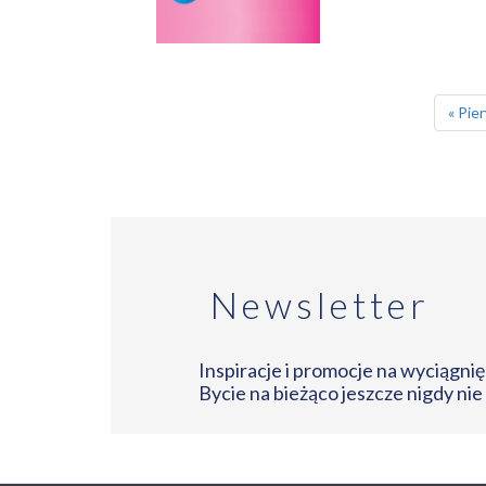
Stronicowanie
Pierw
« Pie
stron
Newsletter
Inspiracje i promocje na wyciągnięc
Bycie na bieżąco jeszcze nigdy nie