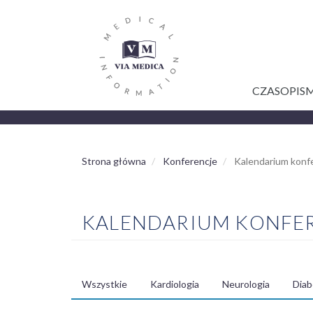
GŁÓWNA
Przejdź
do
NAWIGACJA
treści
CZASOPIS
Strona główna
Konferencje
Kalendarium konfe
KALENDARIUM KONFE
Wszystkie
Kardiologia
Neurologia
Diab
MENU
SPECJALIZACJE