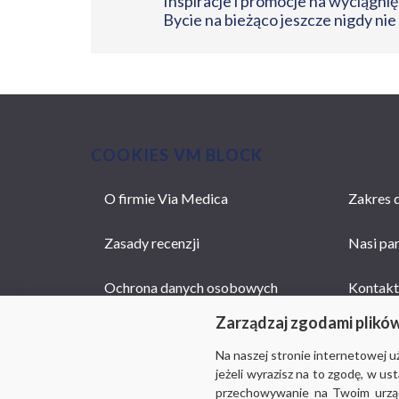
Inspiracje i promocje na wyciągnięc
Bycie na bieżąco jeszcze nigdy nie
COOKIES VM BLOCK
O firmie Via Medica
Zakres d
MAIN
NAVIGATION
Zasady recenzji
Nasi pa
Ochrona danych osobowych
Kontakt
Zarządzaj zgodami plikó
Na naszej stronie internetowej 
jeżeli wyrazisz na to zgodę, w u
przechowywanie na Twoim urządz