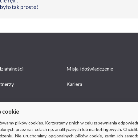
ie ręki.
 było tak proste!
ziałalności
Misja i doświadczenie
rtnerzy
Kariera
w cookie
używamy plików cookies. Korzystamy z nich w celu zapewniania odpowied
stalonych przez nas celach np. analitycznych lub marketingowych. Chcieli
© 2018-2019
Via Medica
, wszystkie prawa zastrzeżone
eniu. Nie uruchomimy opcjonalnych plików cookie, zanim ich samodzie