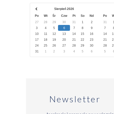
Sierpień 2026
Po
Wt
Śr
Czw
Pt
So
Nd
Po
W
27
28
29
30
31
1
2
31
3
4
5
6
7
8
9
7
10
11
12
13
14
15
16
14
1
17
18
19
20
21
22
23
21
2
24
25
26
27
28
29
30
28
2
31
1
2
3
4
5
6
5
Newsletter